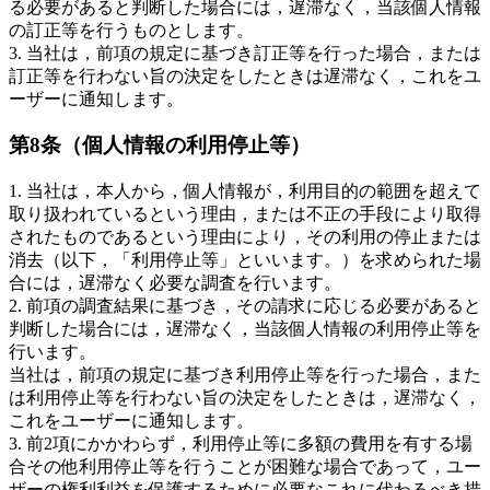
る必要があると判断した場合には，遅滞なく，当該個人情報
の訂正等を行うものとします。
3. 当社は，前項の規定に基づき訂正等を行った場合，または
訂正等を行わない旨の決定をしたときは遅滞なく，これをユ
ーザーに通知します。
第8条（個人情報の利用停止等）
1. 当社は，本人から，個人情報が，利用目的の範囲を超えて
取り扱われているという理由，または不正の手段により取得
されたものであるという理由により，その利用の停止または
消去（以下，「利用停止等」といいます。）を求められた場
合には，遅滞なく必要な調査を行います。
2. 前項の調査結果に基づき，その請求に応じる必要があると
判断した場合には，遅滞なく，当該個人情報の利用停止等を
行います。
当社は，前項の規定に基づき利用停止等を行った場合，また
は利用停止等を行わない旨の決定をしたときは，遅滞なく，
これをユーザーに通知します。
3. 前2項にかかわらず，利用停止等に多額の費用を有する場
合その他利用停止等を行うことが困難な場合であって，ユー
ザーの権利利益を保護するために必要なこれに代わるべき措